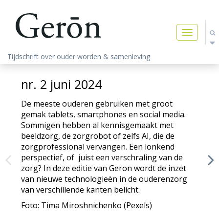
Toggle
navigatio
Tijdschrift over ouder worden & samenleving
nr. 2 juni 2024
R
t
De meeste ouderen gebruiken met groot
gemak tablets, smartphones en social media.
Sommigen hebben al kennisgemaakt met
D
beeldzorg, de zorgrobot of zelfs AI, die de
D
zorgprofessional vervangen. Een lonkend
m
perspectief, of juist een verschraling van de
h
zorg? In deze editie van Geron wordt de inzet
u
van nieuwe technologieën in de ouderenzorg
z
van verschillende kanten belicht.
w
Foto: Tima Miroshnichenko (Pexels)
v
h