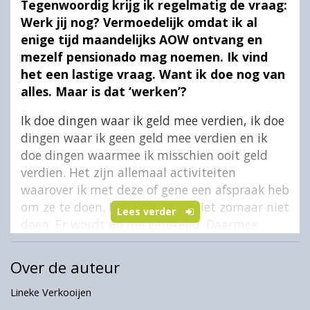
Tegenwoordig krijg ik regelmatig de vraag:
Werk jij nog? Vermoedelijk omdat ik al
enige tijd maandelijks AOW ontvang en
mezelf pensionado mag noemen. Ik vind
het een lastige vraag. Want ik doe nog van
alles. Maar is dat ‘werken’?
Ik doe dingen waar ik geld mee verdien, ik doe
dingen waar ik geen geld mee verdien en ik
doe dingen waarmee ik misschien ooit geld
verdien. Het zijn allemaal activiteiten
waarover ik met deze of gene een afspraak heb
om ze te doen. Ik kan het dus niet zomaar niet
Lees verder
doen. Er wordt op me gerekend. Daarmee
maak ik onderdeel uit van de samenleving.
Een klein draadje in het grotere geheel. Is dat
Over de auteur
‘werken’?
Lineke Verkooijen
Het lijkt de bedoeling dat we in het ‘werken’