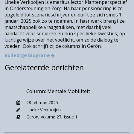
Lineke Verkooijen is emeritus lector Klantenperspectief
steeds meer dingen gaan vervangen door
in Ondersteuning en Zorg. Na haar pensionering is ze
technologie. Zeker in de zorg.
Wat van mijn
opgeleid tot scenarioschrijver en durft ze zich sinds 1
eigen bezigheden zou vervangen kunnen worden
januari 2025 ook zo te noemen. In haar werk brengt ze
door technologie?
zo vroeg ik mij af.
En behoren
maatschappelijke vraagstukken, met daarbij veel
die activiteiten dan tot ‘werk’?
aandacht voor senioren en hun specifieke kwesties, op
luchtige wijze over het voetlicht, om zo de dialoog te
Tot mijn betaalde activiteiten behoort het
voeden. Ook schrijft zij de columns in Gerōn.
voorzitterschap van de Raad van Toezicht van
Volledige biografie
een vereniging. Ook zit ik nog in de directie
Gerelateerde berichten
van een stichting. Weliswaar afbouwend, maar
toch.
Zijn die activiteiten te vervangen door
technologie?
Mij is opgevallen dat als het in de
zorg gaat over technologie als oplossing voor
Column: Mentale Mobiliteit
het arbeidsmarkttekort, het nooit gaat over
28 februari 2025
de directie of bestuurders. En dat begrijp ik
Lineke Verkooijen
eigenlijk wel.
Geron,
Volume 27,
Issue 1
Mijn niet betaalde werk betreft bijvoorbeeld
mantelzorg. Ik kan de boodschappen die ik