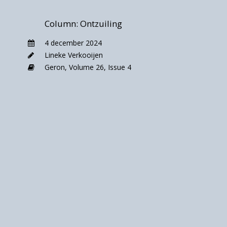
voor mijn moeder haal natuurlijk ook via
internet bestellen en laten bezorgen.
Column: Ontzuiling
Misschien, als er taxivervoer in de vorm van
een zelfrijdende auto zou zijn, zou mijn
4 december 2024
moeder daarmee haar ritjes kunnen maken, in
Lineke Verkooijen
plaats van met mij. Misschien zou een robotje
Geron,
Volume 26,
Issue 4
naast haar kunnen zitten als ze koffie drinkt
en een praatje met haar kunnen maken. Maar
is dat de essentie van dit type zorg? Een type
zorg dat voor een deel gegeven wordt door
mantelzorgers, maar voor een groot deel ook
door betaalde zorgverleners.
Bij Hanna Arendt vond ik een prachtig
onderscheid in ‘arbeiden’, ‘werken’ en
‘handelen’. Vrij vertaald begrijp ik dit als:
Arbeiden = iets wat steeds terugkomt,
routine, de techniek staat centraal, het gaat