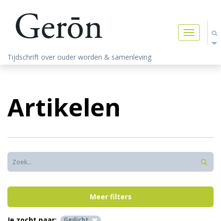
Toggle
navigatio
Tijdschrift over ouder worden & samenleving
Artikelen
Meer filters
Je zocht naar:
Gedicht