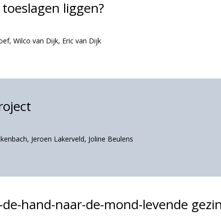
toeslagen liggen?
oef
,
Wilco van Dijk
,
Eric van Dijk
oject
ckenbach
,
Jeroen Lakerveld
,
Joline Beulens
n-de-hand-naar-de-mond-levende gezi