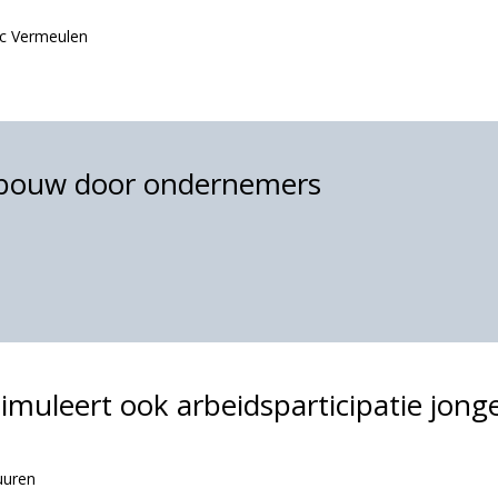
ic Vermeulen
pbouw door ondernemers
imuleert ook arbeidsparticipatie jong
uuren