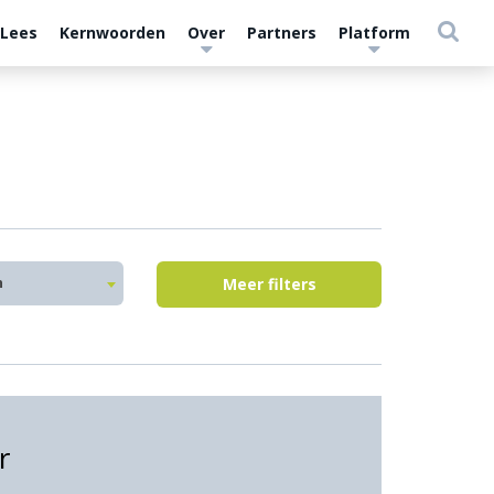
 Lees
Kernwoorden
Over
Partners
Platform
n
Meer filters
r