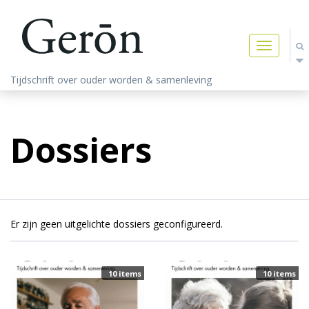
Toggle
navigatio
Tijdschrift over ouder worden & samenleving
Dossiers
Er zijn geen uitgelichte dossiers geconfigureerd.
10 items
10 items