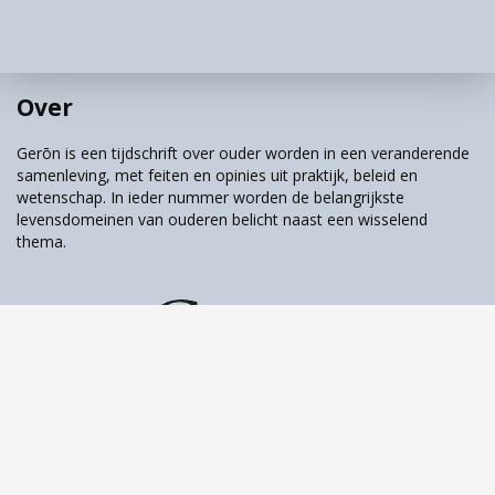
en 65 jaar en negen maanden). Voordat we dit
doen, brengen we de mechanismen in kaart
die de arbeidsparticipatie van de jongere
partner kunnen beïnvloeden.
Over
Gerōn is een tijdschrift over ouder worden in een veranderende
Wat beïnvloedt de
samenleving, met feiten en opinies uit praktijk, beleid en
arbeidsparticipatie van de
wetenschap. In ieder nummer worden de belangrijkste
levensdomeinen van ouderen belicht naast een wisselend
jongere partner?
thema.
Er zijn drie mechanismen die een rol kunnen
spelen in de arbeidsparticipatiebeslissing van
de jongere partner: financiële prikkels,
complementariteit van vrije tijd en
(psychologische en sociaal-culturele)
Tijdschrift over ouder worden & samenleving
gedragseffecten.
Het eerste mechanisme bestaat uit financiële
prikkels (van der Klaauw & Wolpin, 2008).