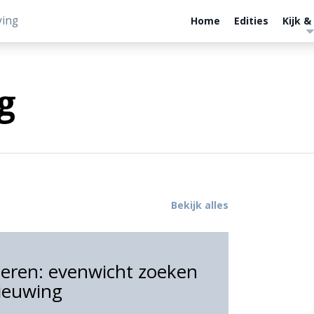
ving
Home
Edities
Kijk &
g
Bekijk alles
eren: evenwicht zoeken
nieuwing