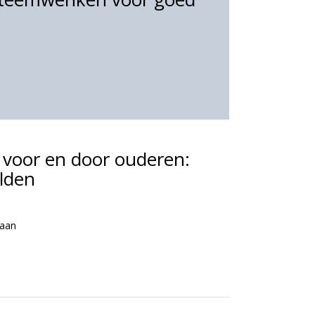
, voor en door ouderen:
elden
laan