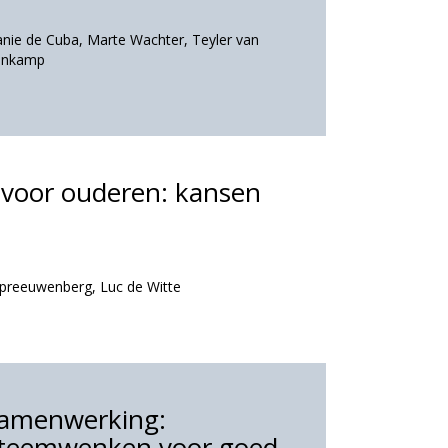
anie de Cuba
,
Marte Wachter
,
Teyler van
venkamp
 voor ouderen: kansen
Spreeuwenberg
,
Luc de Witte
 samenwerking:
steemwenken voor goed