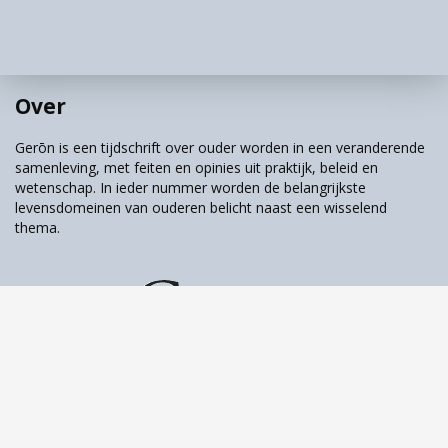
Veel aandacht
wordt besteed aan
de woonsituatie,
met name de
Over
kwaliteit en
betaalbaarheid
Gerōn is een tijdschrift over ouder worden in een veranderende
samenleving, met feiten en opinies uit praktijk, beleid en
van de woning en
wetenschap. In ieder nummer worden de belangrijkste
de woonzekerheid.
levensdomeinen van ouderen belicht naast een wisselend
In vergelijking met
thema.
de Nederlandse
situatie leidt het
Belgische
volkshuisvestings
model eerder tot een sterke koppeling van de
inkomenssituatie aan de kwaliteit van de
Tijdschrift over ouder worden & samenleving
woonsituatie. De beperkte omvang en de
kwaliteit van het segment sociale
huurwoningen en de positie en regelgeving