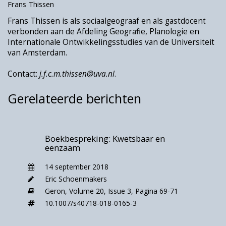
Frans Thissen
zorgarrangementen (zorg door familie, buren
Frans Thissen is als sociaalgeograaf en als gastdocent
en vrienden). Volgens Pascal De Decker en
verbonden aan de Afdeling Geografie, Planologie en
Emma Volckaert wordt de ´woon’-dimensie,
Internationale Ontwikkelingsstudies van de Universiteit
laat staan de ´ruimtelijke´ dimensie, in deze
van Amsterdam.
opvattingen onvoldoende belicht. Zij komen
hieraan tegemoet door de woon- en
Contact:
j.f.c.m.thissen@uva.nl
.
zorgsituatie van kwetsbare ouderen te
Gerelateerde berichten
beschrijven vanuit de concrete ervaringen en
percepties van een kwetsbare groep
zelfstandig wonende Vlaamse ouderen. De
beschrijving is gebaseerd op half
Boekbespreking: Kwetsbaar en
eenzaam
gestructureerde diepte-interviews onder 35
Gentse, veelal alleenstaande, ouderen (60-
14 september 2018
plussers) met een laag inkomen wonend in een
Eric Schoenmakers
huurwoning, en op de kritische waarnemingen
Geron,
Volume 20,
Issue 3,
Pagina 69-71
van de interviewers/onderzoekers.
10.1007/s40718-018-0165-3
Het probleem met concepten als ‘ageing in