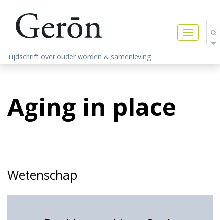
Toggle
navigatio
Tijdschrift over ouder worden & samenleving
Aging in place
Wetenschap