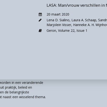
Office for Europ
Health
,
77
(6)
.
doi:
LASA: Man/vrouw verschillen in 
mische status leven dus langer in een goede
20 maart 2020
of in gezonde levensverwachting in België op 25-jarige
Lena D. Sialino
,
Laura A. Schaap
,
Sandr
den in levensverwachting en
verwachting zonder beperkingen) tussen personen met 
Marjolein Visser
,
Hanneke A. H. Wijnho
Geraadpleegd via
 tien jaar bedroeg voor mannen en dertien jaar voor
eidstoestand/ongelijkheden-
Geron,
Volume 22,
Issue 1
rwachting-en-levenskwaliteit
r worden in een veranderende
it praktijk, beleid en
n de belangrijkste
t naast een wisselend thema.