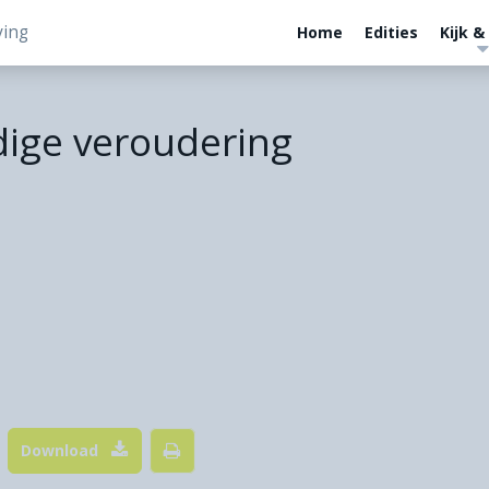
ving
Home
Edities
Kijk &
dige veroudering
Download