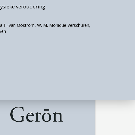
e.
fysieke veroudering
a H. van Oostrom
,
W. M. Monique Verschuren
,
een
ven