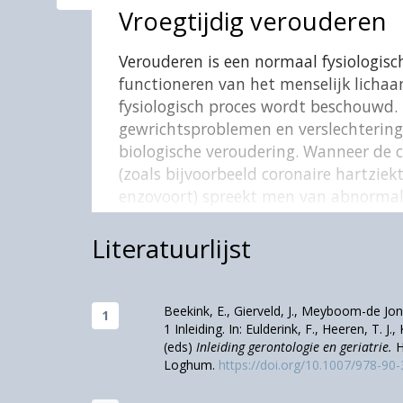
Vroegtijdig verouderen
Verouderen is een normaal fysiologisc
functioneren van het menselijk lichaa
fysiologisch proces wordt beschouwd.
gewrichtsproblemen en verslechtering 
biologische veroudering. Wanneer de 
(zoals bijvoorbeeld coronaire hartziek
enzovoort) spreekt men van abnormal
veroudering hangt samen met beschadi
voorkomen (Beekink e.a., 2004). Wannee
Literatuurlijst
is dan de chronologische leeftijd (op
of versnelde veroudering.
Beekink, E., Gierveld, J., Meyboom-de Jong
1 Inleiding. In: Eulderink, F., Heeren, T. J.,
Een slechtere gezondheid
(eds)
Inleiding gerontologie en geriatrie.
H
Loghum.
https://doi.org/10.1007/978-90
In wat volgt, tonen we aan de hand van