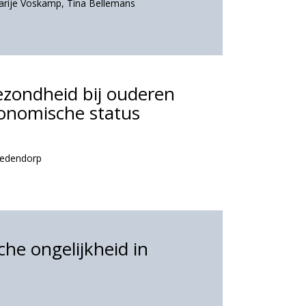
rije Voskamp
,
Tina Bellemans
ezondheid bij ouderen
conomische status
oedendorp
he ongelijkheid in