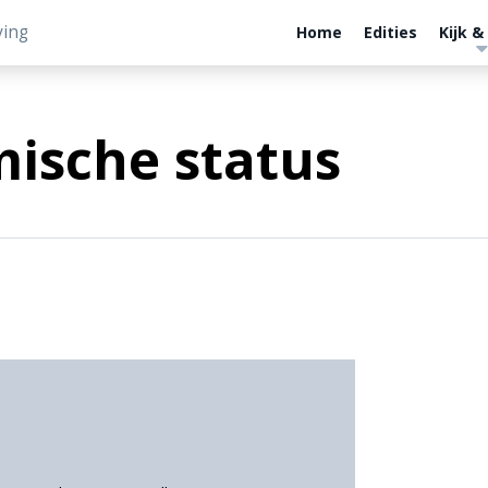
ving
Home
Edities
Kijk &
ische status