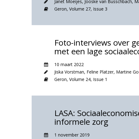
Janet Moeijes
,
Jooske van Busschbach
,
Ma
Geron,
Volume 27,
Issue 3
Foto-interviews over g
met een lage sociaale
10 maart 2022
Jiska Vorstman
,
Feline Platzer
,
Martine G
Geron,
Volume 24,
Issue 1
LASA: Sociaaleconomisc
informele zorg
1 november 2019