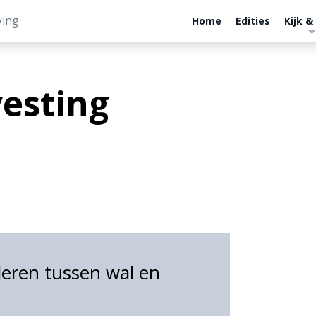
ving
Home
Edities
Kijk &
esting
ren tussen wal en