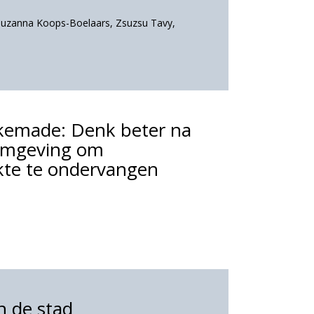
Suzanna Koops-Boelaars
,
Zsuzsu Tavy
,
lkemade: Denk beter na
omgeving om
kte te ondervangen
n de stad