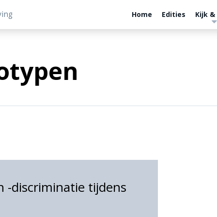
ving
Home
Edities
Kijk &
eotypen
 -discriminatie tijdens