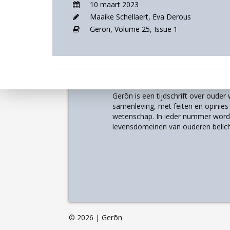
10 maart 2023
Maaike Schellaert
,
Eva Derous
Geron,
Volume 25,
Issue 1
Over
Gerōn is een tijdschrift over oude
samenleving, met feiten en opinies u
wetenschap. In ieder nummer worde
levensdomeinen van ouderen belich
©
2026 | Gerōn