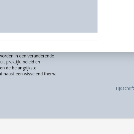
r worden in een veranderende
it praktijk, beleid en
n de belangrijkste
t naast een wisselend thema.
Tijdschri