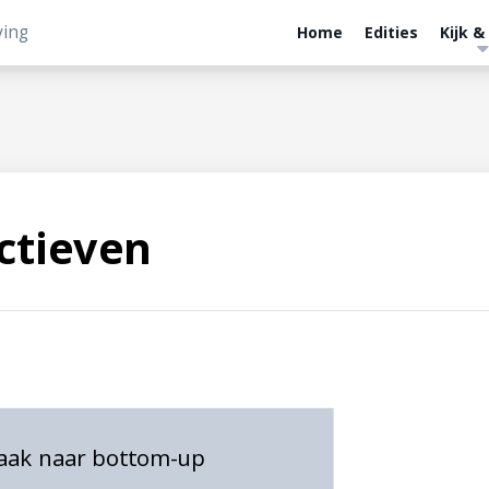
ving
Home
Edities
Kijk &
ctieven
raak naar bottom-up