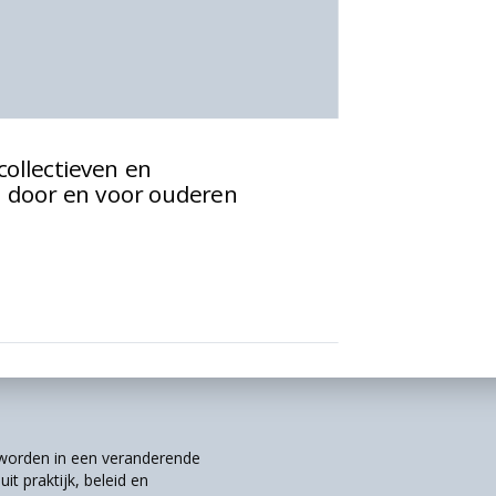
ollectieven en
n door en voor ouderen
r worden in een veranderende
it praktijk, beleid en