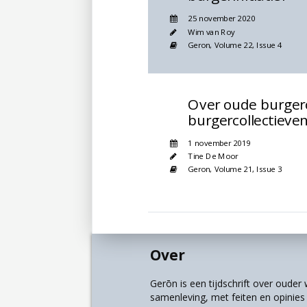
25 november 2020
Wim van Roy
Geron,
Volume 22,
Issue 4
Over oude burgerc
burgercollectieve
1 november 2019
Tine De Moor
Geron,
Volume 21,
Issue 3
Over
Gerōn is een tijdschrift over oude
samenleving, met feiten en opinies u