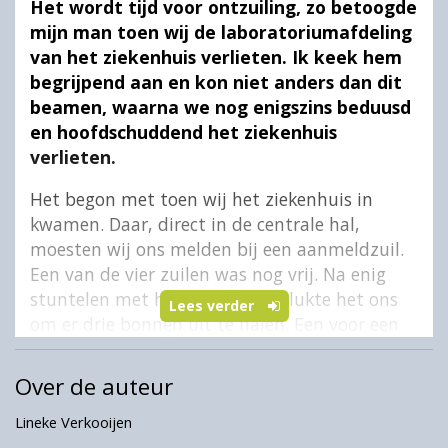
Het wordt tijd voor ontzuiling, zo betoogde
mijn man toen wij de laboratoriumafdeling
van het ziekenhuis verlieten. Ik keek hem
begrijpend aan en kon niet anders dan dit
beamen, waarna we nog enigszins beduusd
en hoofdschuddend het ziekenhuis
verlieten.
Het begon met toen wij het ziekenhuis in
kwamen. Daar, direct in de centrale hal,
moesten wij ons melden bij een aanmeldzuil.
Een van de vier zuilen was nog vrij. Na enig
stuntelen met het hoe en wat, lukte het ons
Lees verder
om er drie bonnen uit te halen. Een voor een
voorgesprek met een verpleegkundig
specialist, een voor een onderzoek bij de
Over de auteur
specialist en een voor een bezoek aan het
Lineke Verkooijen
laboratorium.