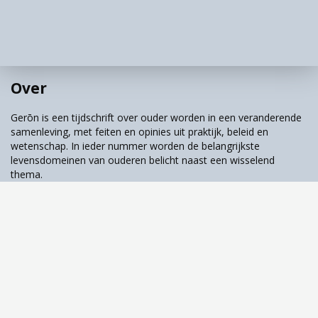
En ze pakte de bon uit de hand van mijn man
en scande ‘m.
Nog niet bijgekomen van al deze ervaringen
verlieten we ons laatste station en kwamen in
deze onlogische wereld tot de enige logische
Over
conclusie:
Het wordt tijd voor ontzuiling
.
Gerōn is een tijdschrift over ouder worden in een veranderende
samenleving, met feiten en opinies uit praktijk, beleid en
wetenschap. In ieder nummer worden de belangrijkste
levensdomeinen van ouderen belicht naast een wisselend
thema.
Tijdschrift over ouder worden & samenleving