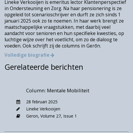
Lineke Verkooijen is emeritus lector Klantenperspectief
Met de eerste bon moesten wij ons melden bij
in Ondersteuning en Zorg. Na haar pensionering is ze
de aanmeldzuil van wachtkamer 7A, zo viel te
opgeleid tot scenarioschrijver en durft ze zich sinds 1
lezen op de bon. Maar waar we ook zochten,
januari 2025 ook zo te noemen. In haar werk brengt ze
geen wachtkamer 7A. Ook geen 7B overigens
maatschappelijke vraagstukken, met daarbij veel
en evenmin een zuil. Wel een wachtkamer 7.
aandacht voor senioren en hun specifieke kwesties, op
luchtige wijze over het voetlicht, om zo de dialoog te
Gelukkig zagen we daar een dame achter een
voeden. Ook schrijft zij de columns in Gerōn.
loket. Deze dame wees ons de juiste
aanmeldzuil, zodat wij ons konden aanmelden
Volledige biografie
en zij wist dat wij er waren. Bovendien
Gerelateerde berichten
vertelde ze dat 7A niet bestond en 7 de juiste
wachtkamer was. We zaten dus goed.
Na ons bezoek aan de verpleegkundig
Column: Mentale Mobiliteit
specialist moesten we met onze tweede bon
28 februari 2025
naar de aanmeldzuil van wachtkamer 10. Deze
Lineke Verkooijen
wachtkamer bestond gewoon, maar in dit
Geron,
Volume 27,
Issue 1
geval konden wij vooral de betreffende
aanmeldzuil niet vinden. Na enig speurwerk
zagen we halverwege wachtkamer 10 een A4-