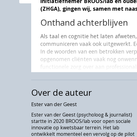
initiatiefnemer BROOS/lab en oude
(ZHGA), gingen wij, samen met naas
Onthand achterblijven
Als taal en cognitie het laten afwet
communiceren vaak ook uitgewerkt. E
In de woorden van een betrokken verpl
opgenomen cliënten vaak nog onwennige
functionele zorg over aan professionals
dagelijkse handelingen, zoals haren 
fysieke contactmomenten schuil.” Het 
achterblijven. Ze hebben in principe 
Over de auteur
dementie. Maar het kan moeilijk zijn 
Ester van der Geest
contactmomenten van de dagelijkse zor
ongemakkelijk zijn om fysieke toenade
Ester van der Geest (psycholoog & journalist)
verbinden, zeker als je dat helemaal 
startte in 2020 BROOS/lab voor open sociale
innovatie op kwetsbaar terrein. Het lab
Laagdrempelig oefenen met fysieke aa
ontwikkelt momenteel een vervolg op de pilot