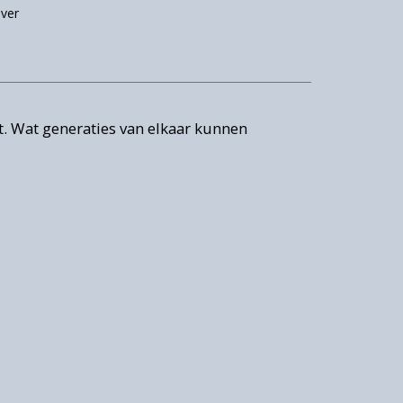
jver
dt
. Wat generaties van elkaar kunnen
en
gd
ste
en
e