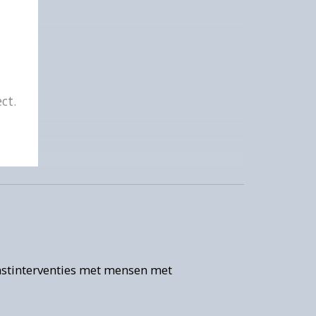
ct.
jke
et
)
nstinterventies met mensen met
Om