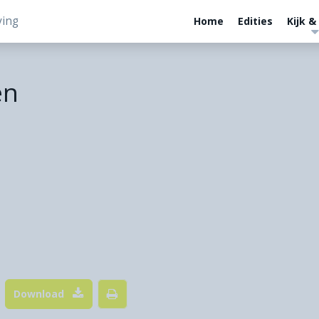
ving
Home
Edities
Kijk &
en
Download