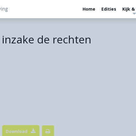
ving
Home
Edities
Kijk &
 inzake de rechten
Download