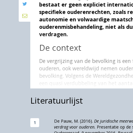
bestaat er geen expliciet internati
specifieke ouderenrechten, zoals re
autonomie en volwaardige maatscha
ouderenmisbehandeling, niet als du
verdragen.
De context
De vergrijzing van de bevolking is een 
ouderen, ook wereldwijd nemen oudere
bevolking. Volgens de Wereldgezondhe
een quasi verdubbeling van het aanta
plussers stijgen van 12% naar 22% va
ouderen in totaal (tegenover circa 900
Literatuurlijst
vooral in de meer ontwikkelde landen 
middeninkomenslanden waar zich de g
Volgens de Wereldgezondheidsorganisa
De Pauw, M. (2016).
De juridische meerw
verdrag voor ouderen.
Presentatie op de 
leven
(
http://who.int/mediacentre/fac
Ouderenraad, 9 november 2016, Brussel.