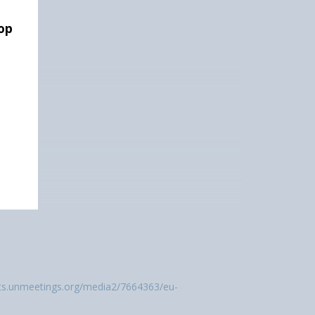
 op
k
nts.unmeetings.org/media2/7664363/eu-