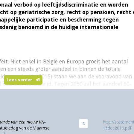
onaal verbod op leeftijdsdiscriminatie en worden
cht op geriatrische zorg, recht op pensioen, recht
ppelijke participatie en bescherming tegen
sdanig benoemd in de huidige internationale
feit. Niet enkel in België en Europa groeit het aantal
n een steeds groter aandeel in binnen de totale
idsorganisatie (2015) staan we aan de vooravond van
Lees verder
l ouderen wereldwijd. Tegen 2050 zal het aandeel 60-
n de wereldbevolking, goed voor meer dan 2 miljard
 miljoen in 2015). Waar de vergrijzing zich aanvankelij
voordeed, zijn het nu de lage- en
rootste demografische veranderingen voordoen.
tie zal 80 % van de ouderen in 2050 in deze landen
aarde van een nieuw VN-
http://stateme
studiedag van de Vlaamse
15dec2016.pdf
tsheets/fs404/en/
).