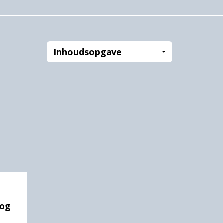
Inhoudsopgave
nog
o