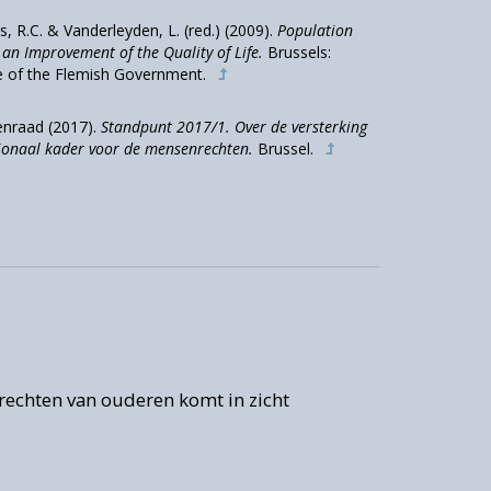
 R.C. & Vanderleyden, L. (red.) (2009).
Population
an Improvement of the Quality of Life.
Brussels:
,
e of the Flemish Government.
in
nraad (2017).
Standpunt 2017/1. Over de versterking
tionaal kader voor de mensenrechten.
Brussel.
de
e
nderleyden
Nils Vandenweghe
de
e
erleyden is doctor in de Sociale
Nils Vandenweghe
is d
echten van ouderen komt in zicht
appen, gewezen gastdocente,
Ouderenraad. Hij stud
 onderzoeker en redacteur bij Geron.
wetenschappen (UGen
(KULeuven). De Vlaam
beleids- en sensibili