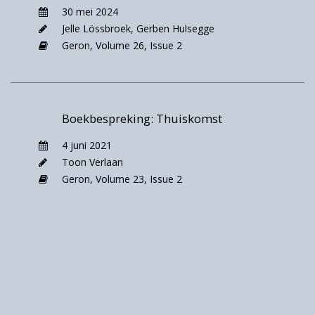
tussenhoofdstukjes lezen we de persoonlijke
30 mei 2024
verhalen van verschillende generaties vrouwen
Jelle Lössbroek
,
Gerben Hulsegge
uit hetzelfde gezin. Het boek sluit af met
Geron,
Volume 26,
Issue 2
beleidsaanbevelingen.
Inhoudelijk
is de
informatie
Boekbespreking: Thuiskomst
goed
4 juni 2021
onderbouw
Toon Verlaan
d door
Geron,
Volume 23,
Issue 2
deskundige
schrijvers,
relevante
noten en
wetenschap
pelijke
referenties.
De