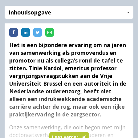
Inhoudsopgave
Het is een bijzondere ervaring om na jaren
van samenwerking als promovendus en
promotor nu als collega’s rond de tafel te
zitten. Tinie Kardol, emeritus professor
vergrijzingsvraagstukken aan de Vrije
Universiteit Brussel en een autoriteit in de
Nederlandse ouderenzorg, heeft niet
alleen een indrukwekkende academische
carrière achter de rug, maar ook een rijke
praktijkervaring in de zorgsector.
Onze samenwerking, die ooit begon met mijn
doctoraatsverhandeling over Ouderen en
Lees verder