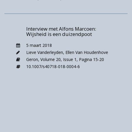
zo’n beslissing te nemen. Het boek is een
aanzet tot reflectie over de rol van de staat,
de beeldvorming over ouderen, de organisatie
van de zorg en de waardigheid van het leven
Interview met Alfons Marcoen:
Wijsheid is een duizendpoot
op hoge leeftijd.
Voor de lezers van Geron is het van belang om
5 maart 2018
stil te staan bij de vraag welke plaats ouderen
Lieve Vanderleyden
,
Ellen Van Houdenhove
innemen in onze samenleving. In onderstaand
Geron,
Volume 20,
Issue 1,
Pagina 15-20
interview gaan we dieper in op de
10.1007/s40718-018-0004-6
boodschappen van De Staatsinjectie en hoe
deze aansluiten bij Kardols visie op het
huidige en toekomstige ouderenbeleid.
Tegelijkertijd bespreken we zijn nieuwe rol bij
Geron en wat hij hoopt bij te dragen aan het
tijdschrift.
An-Sofie:
“De Staatsinjectie doet nogal wat
stof opwaaien. Het schetst een dystopisch