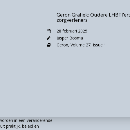
Geron Grafiek: Oudere LHBTI’ers
zorgverleners
28 februari 2025
Jasper Bosma
Geron,
Volume 27,
Issue 1
rs_bdltc)
r worden in een veranderende
it praktijk, beleid en