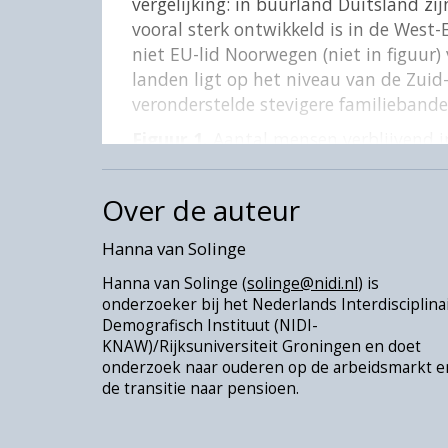
vergelijking: in buurland Duitsland zij
vooral sterk ontwikkeld is in de Wes
niet EU-lid Noorwegen (niet in figuur
landen ligt op het niveau van de Zui
veronderstelde stevigere familiebande
Figuur 1.
Aantal mensen verblijvend in
Over de auteur
Hanna van Solinge
Hanna van Solinge (
solinge@nidi.nl
) is
onderzoeker bij het Nederlands Interdisciplina
Demografisch Instituut (NIDI-
KNAW)/Rijksuniversiteit Groningen en doet
onderzoek naar ouderen op de arbeidsmarkt e
de transitie naar pensioen.