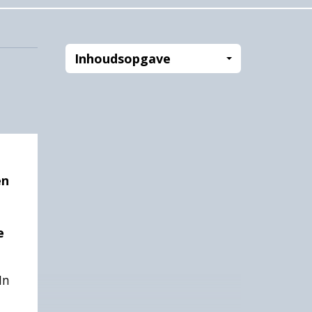
Inhoudsopgave
en
e
In