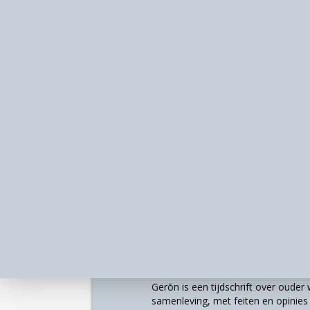
Bron:
Eurostat (online data code: hlth_
Over
Gerōn is een tijdschrift over oude
samenleving, met feiten en opinies u