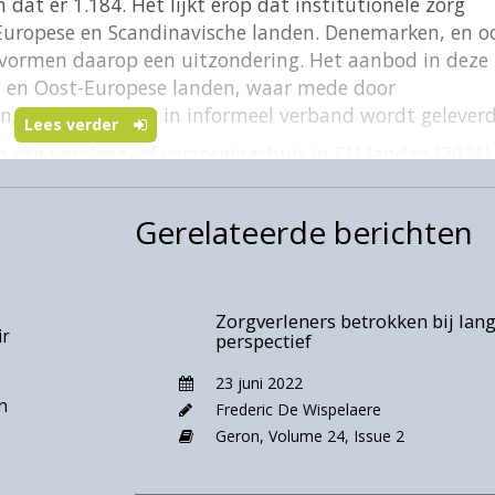
n dat er 1.184. Het lijkt erop dat institutionele zorg
t-Europese en Scandinavische landen. Denemarken, en o
) vormen daarop een uitzondering. Het aanbod in deze
d- en Oost-Europese landen, waar mede door
n, veel vaker zorg in informeel verband wordt geleverd
Lees verder
 een verpleeg- of verzorgingshuis in EU-landen (2021)
Gerelateerde berichten
Zorgverleners betrokken bij lan
ir
perspectief
23 juni 2022
n
Frederic De Wispelaere
Geron,
Volume 24,
Issue 2