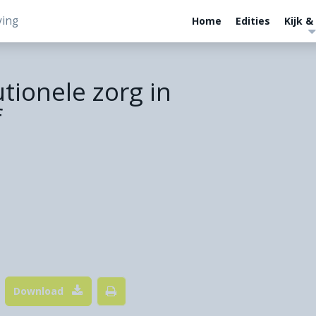
ving
Home
Edities
Kijk &
utionele zorg in
f
Download