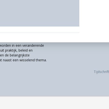
r worden in een veranderende
it praktijk, beleid en
n de belangrijkste
t naast een wisselend thema.
Tijdschri