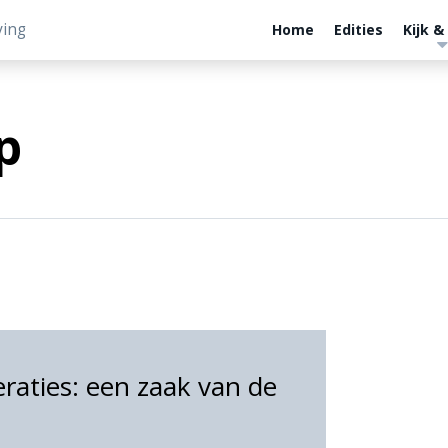
ving
Home
Edities
Kijk &
p
eraties: een zaak van de