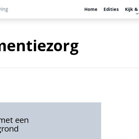
ving
Home
Edities
Kijk &
mentiezorg
 met een
grond