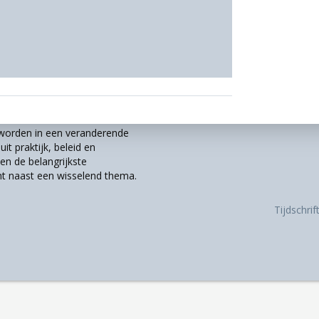
r worden in een veranderende
it praktijk, beleid en
n de belangrijkste
t naast een wisselend thema.
Tijdschri