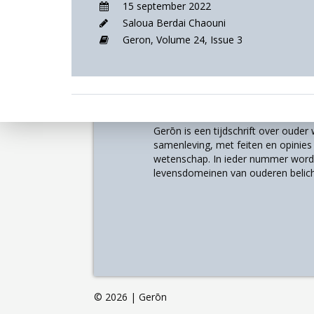
15 september 2022
Saloua Berdai Chaouni
Geron,
Volume 24,
Issue 3
Over
Gerōn is een tijdschrift over oude
samenleving, met feiten en opinies u
wetenschap. In ieder nummer worde
levensdomeinen van ouderen belich
©
2026 | Gerōn