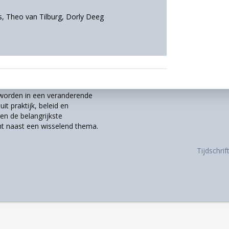
s
,
Theo van Tilburg
,
Dorly Deeg
r worden in een veranderende
it praktijk, beleid en
n de belangrijkste
t naast een wisselend thema.
Tijdschri