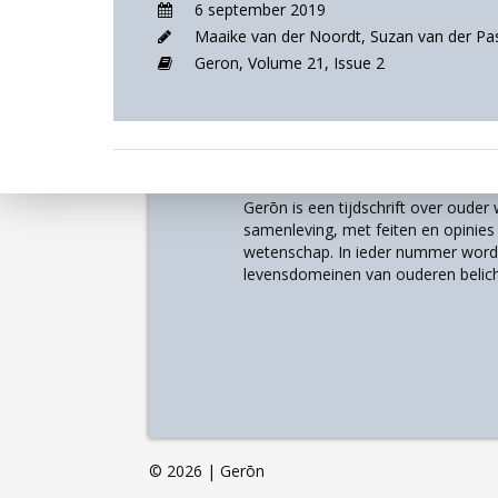
6 september 2019
Maaike van der Noordt
,
Suzan van der Pa
Geron,
Volume 21,
Issue 2
Over
Gerōn is een tijdschrift over oude
samenleving, met feiten en opinies u
wetenschap. In ieder nummer worde
levensdomeinen van ouderen belich
©
2026 | Gerōn