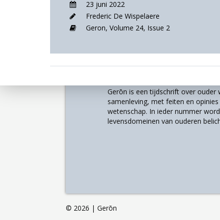
23 juni 2022
Frederic De Wispelaere
Geron,
Volume 24,
Issue 2
Over
Gerōn is een tijdschrift over oude
samenleving, met feiten en opinies u
wetenschap. In ieder nummer worde
levensdomeinen van ouderen belich
©
2026 | Gerōn