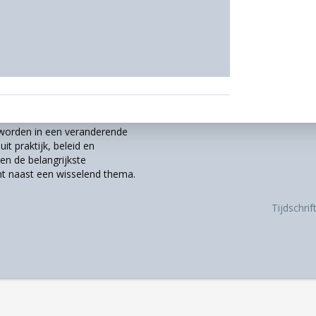
r worden in een veranderende
it praktijk, beleid en
n de belangrijkste
t naast een wisselend thema.
Tijdschri