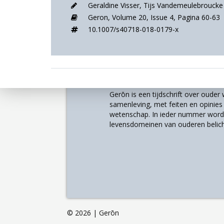
Geraldine Visser
,
Tijs Vandemeulebroucke
Geron,
Volume 20,
Issue 4,
Pagina 60-63
10.1007/s40718-018-0179-x
Over
Gerōn is een tijdschrift over oude
samenleving, met feiten en opinies u
wetenschap. In ieder nummer worde
levensdomeinen van ouderen belich
©
2026 | Gerōn