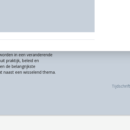
r worden in een veranderende
it praktijk, beleid en
n de belangrijkste
t naast een wisselend thema.
Tijdschri