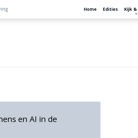
ving
Home
Edities
Kijk &
ens en AI in de