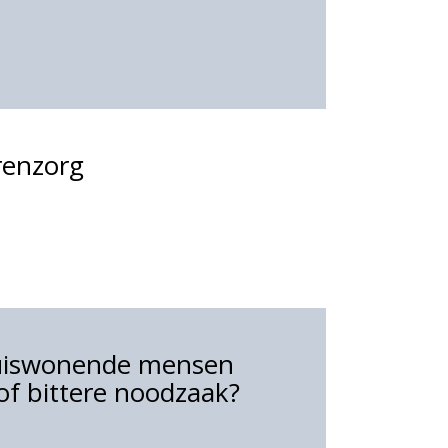
renzorg
thuiswonende mensen
of bittere noodzaak?