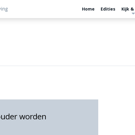
ving
Home
Edities
Kijk &
ouder worden