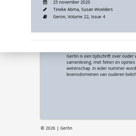
25 november 2020
Tineke Abma
,
Susan Woelders
Geron,
Volume 22,
Issue 4
Over
Gerōn is een tijdschrift over oude
samenleving, met feiten en opinies u
wetenschap. In ieder nummer worde
levensdomeinen van ouderen belich
©
2026 | Gerōn