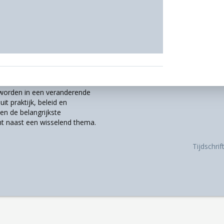
r worden in een veranderende
it praktijk, beleid en
n de belangrijkste
t naast een wisselend thema.
Tijdschri