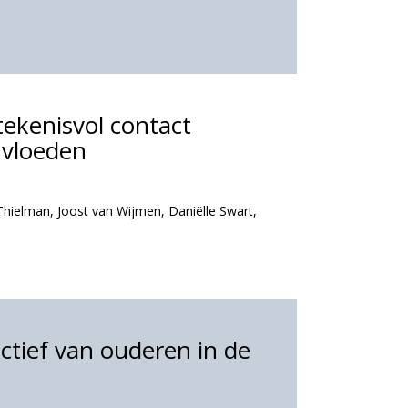
etekenisvol contact
nvloeden
Thielman
,
Joost van Wijmen
,
Daniëlle Swart
,
ctief van ouderen in de