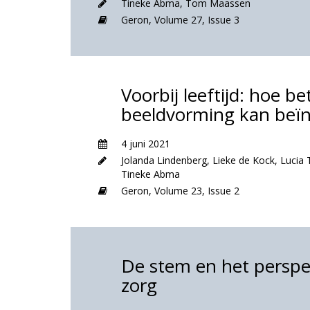
Tineke Abma
,
Tom Maassen
Geron,
Volume 27,
Issue 3
Voorbij leeftijd: hoe b
beeldvorming kan beï
4 juni 2021
Jolanda Lindenberg
,
Lieke de Kock
,
Lucia 
Tineke Abma
Geron,
Volume 23,
Issue 2
De stem en het perspe
zorg