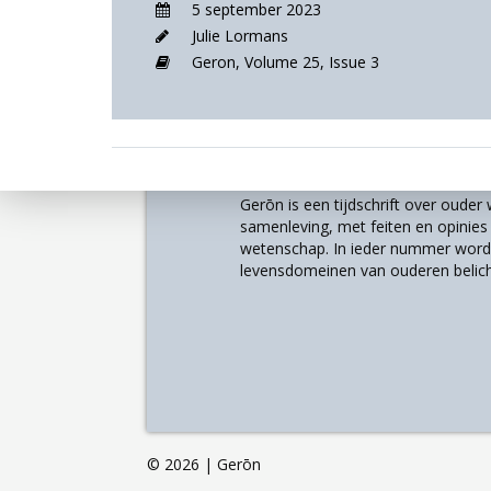
5 september 2023
Julie Lormans
Geron,
Volume 25,
Issue 3
Over
Gerōn is een tijdschrift over oude
samenleving, met feiten en opinies u
wetenschap. In ieder nummer worde
levensdomeinen van ouderen belich
©
2026 | Gerōn