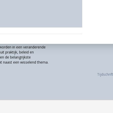
r worden in een veranderende
it praktijk, beleid en
n de belangrijkste
t naast een wisselend thema.
Tijdschri