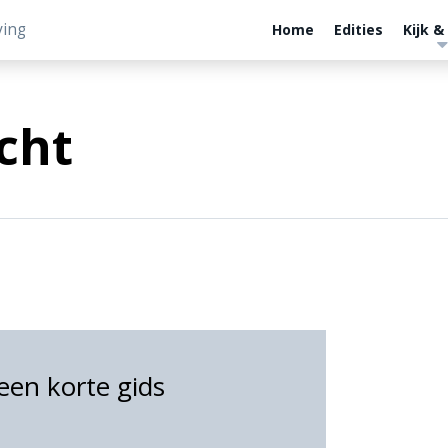
ving
Home
Edities
Kijk &
cht
 een korte gids