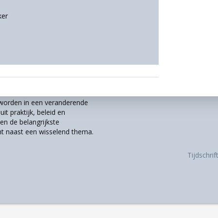
ker
r worden in een veranderende
it praktijk, beleid en
n de belangrijkste
t naast een wisselend thema.
Tijdschri