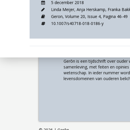
5 december 2018
Linda Meijer
,
Anja Herskamp
,
Franka Bak
Geron,
Volume 20,
Issue 4,
Pagina 46-49
10.1007/s40718-018-0186-y
Over
Gerōn is een tijdschrift over oude
samenleving, met feiten en opinies u
wetenschap. In ieder nummer worde
levensdomeinen van ouderen belich
©
2026 | Gerōn