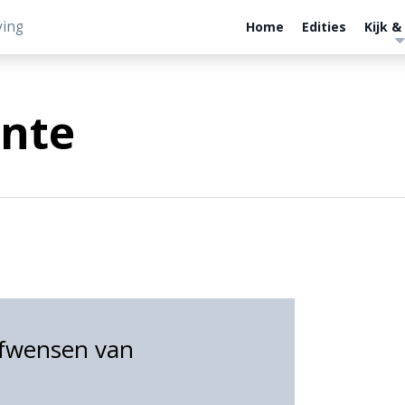
ving
Home
Edities
Kijk &
nte
efwensen van