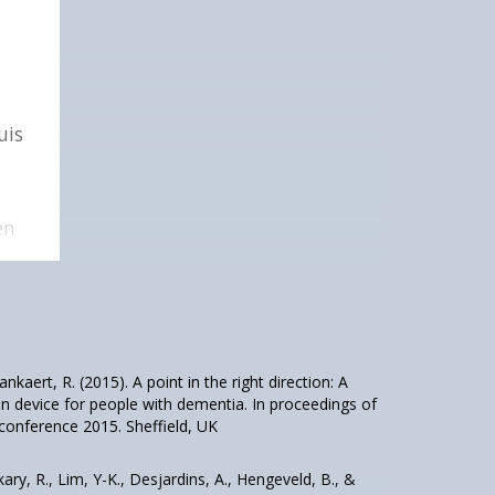
uis
en
mt
nkaert, R. (2015). A point in the right direction: A
on device for people with dementia. In proceedings of
n
 conference 2015. Sheffield, UK
y, R., Lim, Y-K., Desjardins, A., Hengeveld, B., &