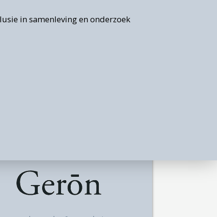
clusie in samenleving en onderzoek
 en
het
,
erd
 de