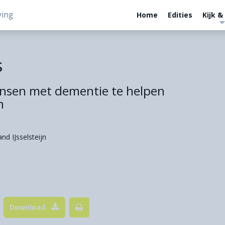
ving
Home
Edities
Kijk &
s
nsen met dementie te helpen
n
nd IJsselsteijn
Download