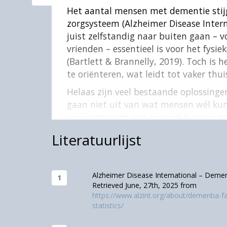
Het aantal mensen met dementie stij
zorgsysteem (Alzheimer Disease Interna
juist zelfstandig naar buiten gaan – 
vrienden – essentieel is voor het fys
(Bartlett & Brannelly, 2019). Toch is
te oriënteren, wat leidt tot vaker thui
Helaas zijn veel bestaande oplossing
gaan niet uit van wat mensen wél kun
verplaatsingen van iemand kunnen tra
zelfvertrouwen van die persoon. Om te
Literatuurlijst
doelgroep volgen we de filosofie van
het individuele perspectief van mens
perspectief geldt ook als uitgangspun
Alzheimer Disease International – Dementi
rekening te houden met de geleefde er
Retrieved June, 27th, 2025 from
technologie, kunnen we bijdragen aan 
https://www.alzint.org/about/dementia-f
mensen met dementie. Deze perspect
statistics/
ontwikkelde concept ‘Warme Technologi