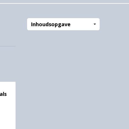
Inhoudsopgave
als