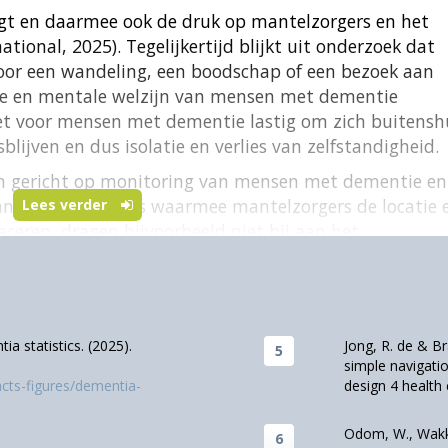
gt en daarmee ook de druk op mantelzorgers en het
tional, 2025). Tegelijkertijd blijkt uit onderzoek dat
voor een wandeling, een boodschap of een bezoek aan
ieke en mentale welzijn van mensen met dementie
 het voor mensen met dementie lastig om zich buitensh
sblijven en dus isolatie en verlies van zelfstandigheid.
en gericht op monitoring van mensen met dementie en
nen. GPS-trackers waarmee mantelzorgers de locatie 
Lees verder
ceren, dragen bijvoorbeeld niet bij aan het
chnologie te ontwerpen die beter aansluit bij de
 een persoonsgerichte benadering. Deze benadering nee
en met dementie als uitgangspunt voor zorg, dit
t voor het ontwerpen van deze technologie. Door
a statistics. (2025).
Jong, R. de & Bra
varingen (“lived experience”) in het ontwerpen van
simple navigati
de individuele behoeften en specifieke voorkeuren va
acts-figures/dementia-
design 4 health
ieven komen samen in het door TU Eindhoven
e’ (IJsselsteijn, Tummers & Brankaert, 2020). Waarbij
Odom, W., Wakkar