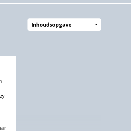
Inhoudsopgave
n
ey
aar