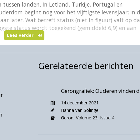
en tussen landen. In Letland, Turkije, Portugal en
derdom begint nog voor het vijftigste levensjaar; in 
aar later. Wat betreft status (niet in figuur) valt op d
oogste status wordt toegekend (gemiddeld 6,9) en aan
.
Lees verder
Gerelateerde berichten
Gerongrafiek: Ouderen vinden d
ir
14 december 2021
Hanna van Solinge
n
Geron,
Volume 23,
Issue 4