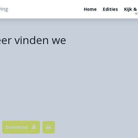
ving
Home
Edities
Kijk &
er vinden we
Download