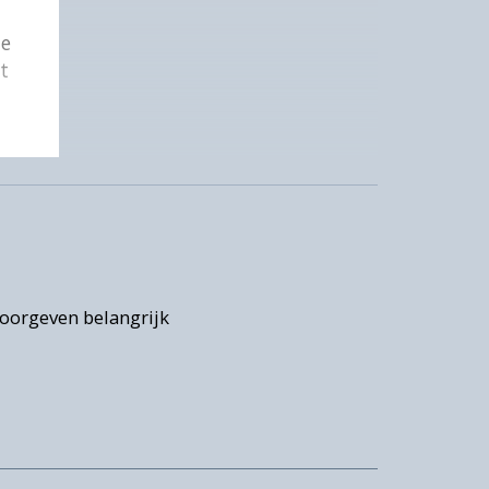
de
at
oorgeven belangrijk