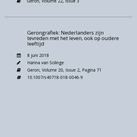
Geron,
Volume 22,
Issue 3
(BMI≥30) (niet in de figuur). Het toenemend
overgewicht bij de jongere generaties is
zorgelijk. Dit zal naar verwachting bijdragen
aan extra overgewicht bij de toekomstige
Gerongrafiek: Nederlanders zijn
generaties volwassenen en ouderen
tevreden met het leven, ook op oudere
leeftijd
8 juni 2018
Hanna van Solinge
Geron,
Volume 20,
Issue 2,
Pagina 71
10.1007/s40718-018-0046-9
Figuur 1: Toename in overgewicht voor alle
leeftijdsgroepen vanaf 18 jaar