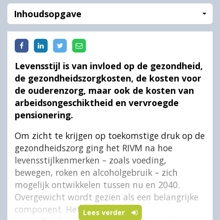
Inhoudsopgave
Levensstijl is van invloed op de gezondheid,
de gezondheidszorgkosten, de kosten voor
de ouderenzorg, maar ook de kosten van
arbeidsongeschiktheid en vervroegde
pensionering.
Om zicht te krijgen op toekomstige druk op de
gezondheidszorg ging het RIVM na hoe
levensstijlkenmerken – zoals voeding,
bewegen, roken en alcoholgebruik – zich
mogelijk ontwikkelen tussen nu en 2040.
Overgewicht wordt gezien als een belangrijke
component. Het risico op
Lees verder