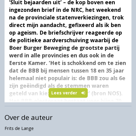
‘Sluit bejaarden uit’ – de kop boven een
ingezonden brief in de NRC, het weekend
na de provinciale statenverkiezingen, trok
direct mijn aandacht, gefixeerd als ik ben
op ageism. De briefschrijver reageerde op
de politieke aardverschuiving waarbij de
Boer Burger Beweging de grootste partij
werd in alle provincies en dus ook in de
Eerste Kamer. ‘Het is schokkend om te zien
dat de BBB bij mensen tussen 18 en 35 jaar
helemaal niet populair is: de BBB zou als 6e
zijn geëindigd als de stemmen waren
geteld van kiezers tot 35 jaar’ (bron NOS).
Lees verder
Het BBB-electoraat bestaat voor bijna 70
procent uit 50-plussers, meldt dezelfde
krant elders, terwijl de partij maar 3
Over de auteur
procent scoort bij jongeren van 18 tot 24
Frits de Lange
jaar, het slechtst van alle partijen. ‘BBB