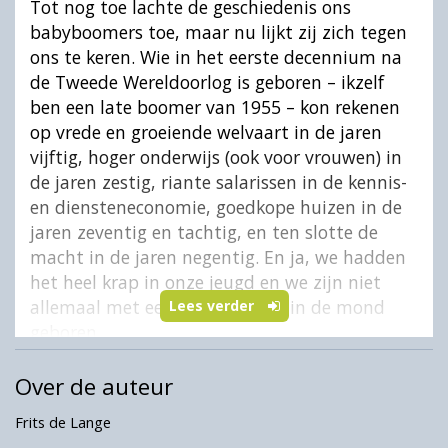
Tot nog toe lachte de geschiedenis ons
babyboomers toe, maar nu lijkt zij zich tegen
ons te keren. Wie in het eerste decennium na
de Tweede Wereldoorlog is geboren – ikzelf
ben een late boomer van 1955 – kon rekenen
op vrede en groeiende welvaart in de jaren
vijftig, hoger onderwijs (ook voor vrouwen) in
de jaren zestig, riante salarissen in de kennis-
en diensteneconomie, goedkope huizen in de
jaren zeventig en tachtig, en ten slotte de
macht in de jaren negentig. En ja, we hadden
het heel krap in onze jeugd en we zijn niet
allemaal met een gouden lepel in de mond
Lees verder
geboren.
Toch ging het de babyboomgeneratie
Over de auteur
doorgaans voor de wind. Nu we vergrijzen
zitten we er warmpjes bij dankzij het gas van
Frits de Lange
Groningen. Starters kunnen geen woonruimte