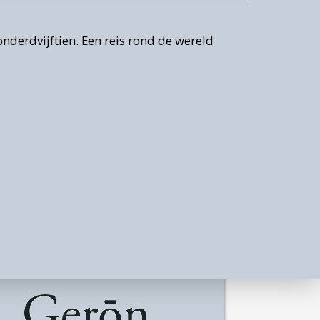
iek
derdvijftien. Een reis rond de wereld
n
ren
t
s