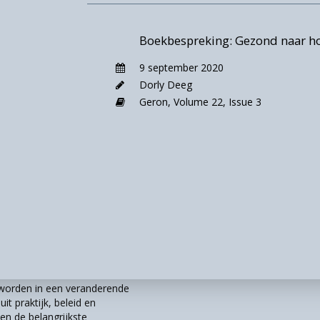
W. Na een nuttige inleiding over de biologische dynam
et boek uit een taxonomie of ‘familie’ van vijf SOW-
Boekbespreking: Gezond naar hon
e hoofdstukken wordt elke conceptualisering besproke
e inherente ambivalenties die eraan kleven; elke
9 september 2020
p genomen in termen van haar affiniteit met de drie
Dorly Deeg
, en macro; en van elke conceptualisering wordt de
Geron,
Volume 22,
Issue 3
ds- en institutioneel beleid met betrekking tot oude
alisering zijn: pragmatisch, hedonistisch,
 en op zorgethiek gebaseerd. Een prominent voorbeeld
el van SOW van de Amerikaanse gerontologen Rowe en
: gezondheid, functioneren, en participatie. In Europa
del in Europa verder uitgewerkt vanuit de sociale en
an dit boek noemen dit model pragmatisch, omdat he
het pragmatisme, dat het praktische nut als leidend
et meest gebruikt en wordt door tal van wetenschapper
r worden in een veranderende
ept van SOW volledig weergeeft.
it praktijk, beleid en
n de belangrijkste