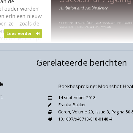
aan de
ol ouder worden’
en erin een nieuw
en ze – zoals de
zonder
Lees verder
mbitie. Het helpt
chappers zijn op
chillende
Gerelateerde berichten
t licht te houden,
achten en een
aterie. Het boek is
tructuur, en biedt
ie
Boekbespreking: Moonshot Heal
 werken.
t.
14 september 2018
teurs op
Franka Bakker
estaande
Geron,
Volume 20,
Issue 3,
Pagina 50-
eld, als activiteit een aspect is van SOW, kan het
10.1007/s40718-018-0148-4
en betekenen dat zij hun levenslange, inactieve
 een negatieve invloed kan hebben op hun welbevinde