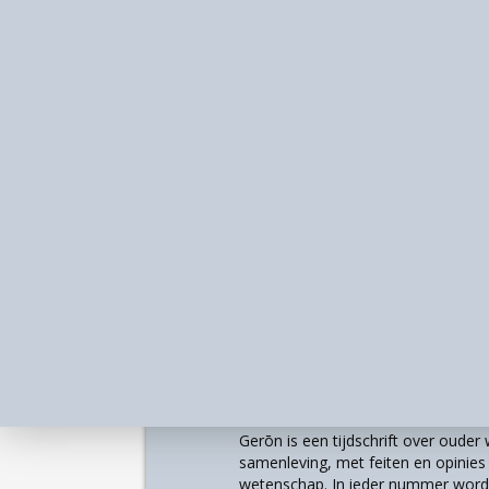
en dat kan ook een aspect zijn van SO
van veroudering, bestaat de kern van h
conceptualiseringen. In opeenvolgend
in termen van zowel de ambities als d
conceptualisering wordt onder de loe
maatschappelijke niveaus micro, meso
bruikbaarheid onderzocht voor overhei
en veroudering.
De vijf benaderingen van SOW-conceptu
eudaimonisch, capaciteit-gerelateerd
van de eerste benadering is het mod
Kahn, dat drie dimensies onderscheidt
hebben Paul en Margaret Baltes dit mo
gedragswetenschappen. De auteurs v
Over
leunt op de filosofische traditie van 
beginsel heeft. Dit model is veruit h
Gerōn is een tijdschrift over oude
beschouwd als het model dat het conc
samenleving, met feiten en opinies u
wetenschap. In ieder nummer worde