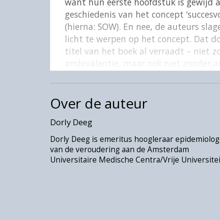
want hun eerste hoofdstuk is gewijd 
geschiedenis van het concept ‘succesv
(hierna: SOW). En nee, de auteurs slag
licht te werpen op het concept. Dat do
titel van het boek al verraadt – niet 
ambivalentie, maar ook niet zonder a
zeker dat de auteurs eminente wetens
het gebied van veroudering. Door vers
Over de auteur
conceptualiseringen van SOW tegen he
presenteren zij een rijk scala aan ged
Dorly Deeg
diepgaand en kritisch begrip van de m
toegankelijk, mede door een strakke s
Dorly Deeg is emeritus hoogleraar epidemiolog
een kader voor toekomstig denken en
van de veroudering aan de Amsterdam
Universitaire Medische Centra/Vrije Universitei
In hun eerste hoofdstuk wijzen de au
verschillende tegenstrijdigheden in b
conceptualiseringen van SOW. Bijvoorbe
nastreven van SOW voor sommige ouder
comfortzones verlaten, wat dan weer