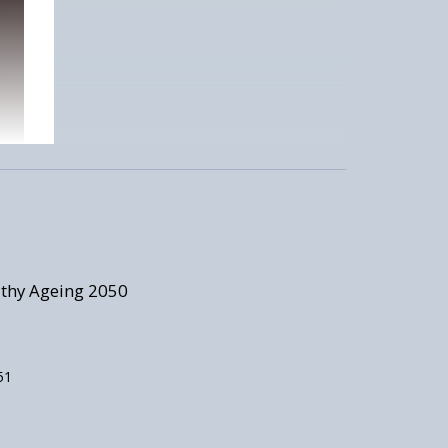
thy Ageing 2050
51
n –