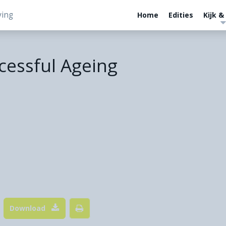
ving
Home
Edities
Kijk &
cessful Ageing
Download