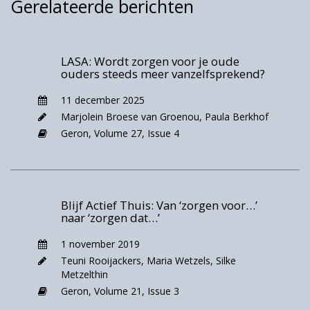
Gerelateerde berichten
LASA: Wordt zorgen voor je oude
ouders steeds meer vanzelfsprekend?
11 december 2025
Marjolein Broese van Groenou
,
Paula Berkhof
Geron,
Volume 27,
Issue 4
Blijf Actief Thuis: Van ‘zorgen voor…’
naar ‘zorgen dat…’
Doorheen het boek laat hij de lezer ervaren
1 november 2019
hoe de perspectieven van elk van de oudere
Teuni Rooijackers
,
Maria Wetzels
,
Silke
partners en elk van de kinderen in dezelfde
Metzelthin
familiesituatie verschillen en zo illustreert hij
Geron,
Volume 21,
Issue 3
mooi de persoonsgebondenheid van ieders