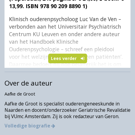
13,99. ISBN 978 90 209 8890 1)
Klinisch ouderenpsycholoog Luc Van de Ven –
verbonden aan het Universitair Psychiatrisch
Centrum KU Leuven en onder andere auteur
van het Handboek Klinische
Ouderenpsychologie – schreef een pleidooi
voor het welzijn van ‘de verborgen patiënten’.
Lees verder
Daarmee bedoelt hij hoe belangrijk het is om
werkelijk oog te hebben voor alle leden van
een familie waarbinnen een oudere
Over de auteur
hulpbehoevend wordt. Dus om niet alleen voor
Aafke de Groot
de oudere zelf zorg te hebben. Door het
onbevooroordeeld luisteren naar het verhaal
Aafke de Groot is specialist ouderengeneeskunde in
van familieleden kunnen zij beter hun eigen
Naarden en docent/onderzoeker Geriatrische Revalidatie
bij VUmc Amsterdam. Zij is ook redacteur van Geron.
rol vinden en hun taak in de ondersteuning
van hun ouders volhouden.
Volledige biografie