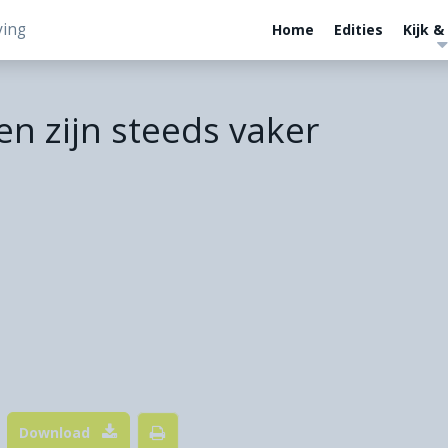
ving
Home
Edities
Kijk &
n zijn steeds vaker
Download