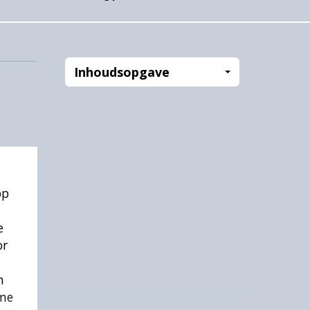
Inhoudsopgave
pp
e
or
n
ame