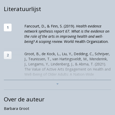
trachten zij zowel intramuraal als in de wijk
Literatuurlijst
een bijdrage te leveren aan de gezondheid van
ouderen. Deze ontwikkeling en de waarde van
kunstenaars in deze domeinen wordt ook
Fancourt, D., & Finn, S. (2019).
Health evidence
erkend door de World Health Organization
network synthesis report 67. What is the evidence on
(WHO) (Fancourt & Finn, 2019). In
the role of the arts in improving health and well-
Engelssprekende landen en Scandinavië is de
being? A scoping review
. World Health Organization.
rol van kunstenaars zelfs al redelijk
vanzelfsprekend; het is bijna een
Groot, B., de Kock, L., Liu, Y., Dedding, C., Schrijver,
J., Teunissen, T., van Hartingsveldt, M., Menderink,
eigenstandige discipline binnen het domein
J., Lengams, Y., Lindenberg, J., & Abma, T. (2021).
van zorg- en welzijn.
The Value of Active Arts Engagement on Health and
Well-Being of Older Adults: A Nation-Wide
De afgelopen decennia groeide de
Participatory Study.
International Journal of
wetenschappelijke kennisbasis rond kunst en
Environmental Research and Public Health, 18
(15),
gezondheid. De studies lopen uiteen van
8222.
gerandomiseerde trials, van bijvoorbeeld een
Over de auteur
dansinterventie voor mensen met een
specifieke aandoening, tot meer kwalitatieve
Barbara Groot
Li
studies naar de beleefde ervaringen van een