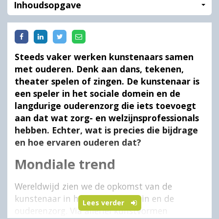
Inhoudsopgave
Steeds vaker werken kunstenaars samen
met ouderen. Denk aan dans, tekenen,
theater spelen of zingen. De kunstenaar is
een speler in het sociale domein en de
langdurige ouderenzorg die iets toevoegt
aan dat wat zorg- en welzijnsprofessionals
hebben. Echter, wat is precies die bijdrage
en hoe ervaren ouderen dat?
Mondiale trend
Wereldwijd zien we de opkomst van de
kunstenaar in het sociale domein en de
Lees verder
ouderenzorg. Via allerlei kunstvormen