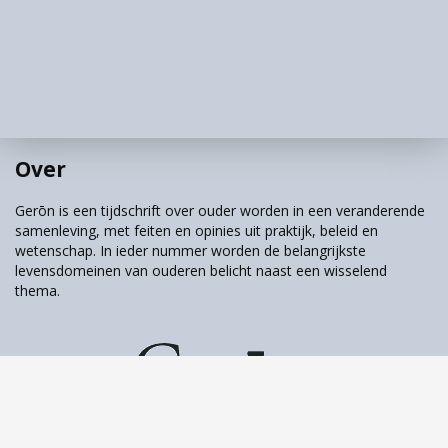
“Het geeft een prettig gevoel vanbinnen, zingen.
Daar kan ik verder ook niks over zeggen. Voor mij
is het moeilijk om dat uit te drukken
.” (vrouw,
koor)
Dit is de reden dat de kunstenaar, Janine
Schrijver, als
scholarly artist
een bijdrage
Over
leverde aan het onderzoek. Zij maakte een
reeks portretten van mensen vóór en ná
Gerōn is een tijdschrift over ouder worden in een veranderende
deelname aan hun kunstactiviteit. Wat ziet u?
samenleving, met feiten en opinies uit praktijk, beleid en
wetenschap. In ieder nummer worden de belangrijkste
Wat voelt u? Ziet u verschil?
levensdomeinen van ouderen belicht naast een wisselend
thema.
Tijdschrift over ouder worden & samenleving